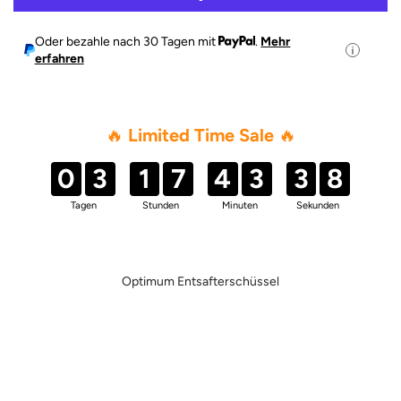
D
E
N
Oder bezahle nach 30 Tagen mit
.
Mehr
erfahren
.
.
.
🔥
Limited Time Sale
🔥
0
3
1
7
4
3
3
8
Tagen
Stunden
Minuten
Sekunden
0
3
1
7
4
3
3
8
Optimum Entsafterschüssel