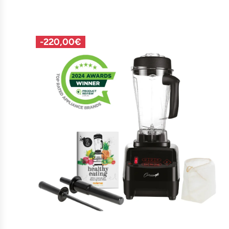
-
220,00€