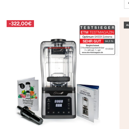
-
322,00€
A