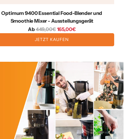
Optimum 9400 Essential Food-Blender und
Smoothie Mixer - Ausstellungsgerät
R
Ab
449,00€
165,00€
e
JETZT KAUFEN
g
u
l
ä
r
e
r
P
r
e
i
s