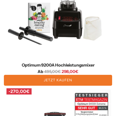
Optimum 9200A Hochleistungsmixer
R
Ab
495,00€
298,00€
e
JETZT KAUFEN
g
u
-
270,00€
l
ä
r