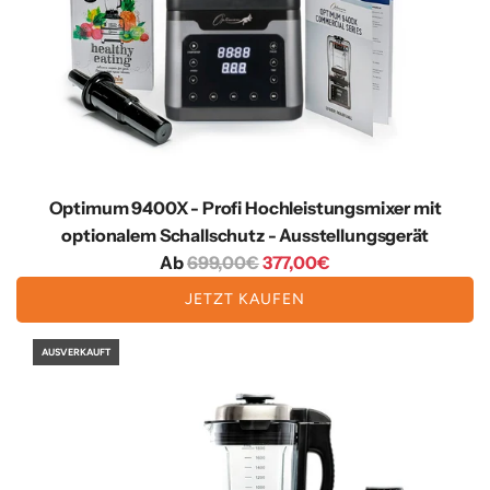
s
Optimum 9400X - Profi Hochleistungsmixer mit
optionalem Schallschutz - Ausstellungsgerät
R
Ab
699,00€
377,00€
e
JETZT KAUFEN
g
u
AUSVERKAUFT
l
ä
r
e
r