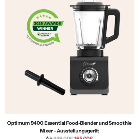
Optimum 9400 Essential Food-Blender und Smoothie
Mixer - Ausstellungsgerät
R
Ab
449,00€
165,00€