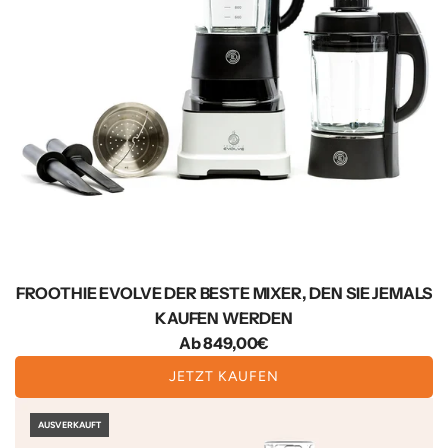
P
r
e
i
s
FROOTHIE EVOLVE DER BESTE MIXER, DEN SIE JEMALS
KAUFEN WERDEN
Ab
849,00€
JETZT KAUFEN
AUSVERKAUFT