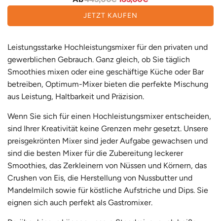
e
JETZT KAUFEN
g
u
Leistungsstarke Hochleistungsmixer für den privaten und
l
gewerblichen Gebrauch. Ganz gleich, ob Sie täglich
ä
Smoothies mixen oder eine geschäftige Küche oder Bar
r
betreiben, Optimum-Mixer bieten die perfekte Mischung
e
aus Leistung, Haltbarkeit und Präzision.
r
P
Wenn Sie sich für einen Hochleistungsmixer entscheiden,
r
sind Ihrer Kreativität keine Grenzen mehr gesetzt. Unsere
e
preisgekrönten Mixer sind jeder Aufgabe gewachsen und
i
sind die besten Mixer für die Zubereitung leckerer
s
Smoothies, das Zerkleinern von Nüssen und Körnern, das
Crushen von Eis, die Herstellung von Nussbutter und
Mandelmilch sowie für köstliche Aufstriche und Dips. Sie
eignen sich auch perfekt als Gastromixer.