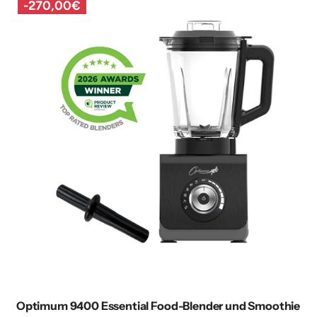
u
-
270,00€
l
ä
r
e
r
P
r
e
i
s
Optimum 9400 Essential Food-Blender und Smoothie