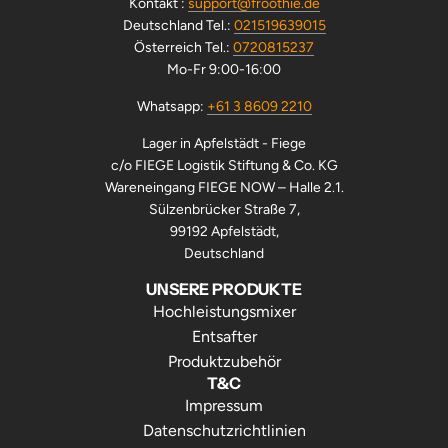
Kontakt :
support@froothie.de
unterscheiden.
Deutschland Tel.:
021519639015
Österreich Tel.:
0720815237
Qualität
Mo-Fr 9:00-16:00
Unsere Vortex-Mixer haben 6 Edelstahlklingen im
Whatsapp:
+61 3 8609 2210
Vergleich zu den 2 oder 4 Klingen, die Sie in Vitamix,
Lager in Apfelstädt - Fiege
Blendtec, Ninja oder KitchenAid finden. Die maximale
c/o FIEGE Logistik Stiftung & Co. KG
Mixergeschwindigkeit beträgt 48.000 Umdrehungen pro
Wareneingang FIEGE NOW – Halle 2.1.
Minute im Vergleich zum Vitamix A3500i, der eine
Sülzenbrücker Straße 7,
maximale Geschwindigkeit von 29.000 Umdrehungen pro
99192 Apfelstädt,
Minute hat. Die großen BPA-freien Behälter mit einem
Deutschland
Fassungsvermögen von 1,8 bis 2 Litern, die zu unseren
UNSERE PRODUKTE
besten Mixern gehören, sind ebenfalls größer und
Hochleistungsmixer
haltbarer und eignen sich sowohl für den Nass- als auch
Entsafter
für den Trockenmixer.
Produktzubehör
T&C
Zusammenfassung
Impressum
Datenschutzrichtlinien
Die wichtigsten Vorteile unserer besten