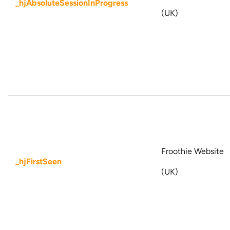
_hjAbsoluteSessionInProgress
(UK)
Froothie Website
_hjFirstSeen
(UK)