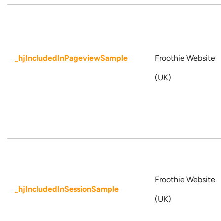
_hjIncludedInPageviewSample
Froothie Website
(UK)
Froothie Website
_hjIncludedInSessionSample
(UK)