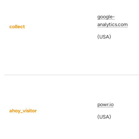
google-
analytics.com
collect
(USA)
powr.io
ahoy_visitor
(USA)