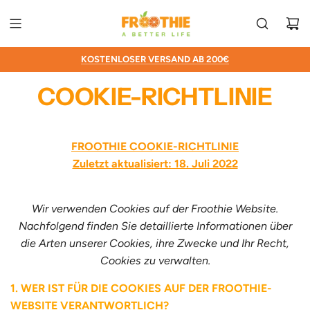
ZUM
INHALT
SPRINGEN
ENTWICKELT & ENTWORFEN IN AUSTRALIEN
30
KOSTENLOSER VERSAND AB 200€
24/7 ONLINE GARANTIE SUPPORT
TAGE GELD-ZURÜCK-GARANTIE
COOKIE-RICHTLINIE
FROOTHIE COOKIE-RICHTLINIE
Zuletzt aktualisiert: 18. Juli 2022
Wir verwenden Cookies auf der Froothie Website.
Nachfolgend finden Sie detaillierte Informationen über
die Arten unserer Cookies, ihre Zwecke und Ihr Recht,
Cookies zu verwalten.
WER IST FÜR DIE COOKIES AUF DER FROOTHIE-
WEBSITE VERANTWORTLICH?