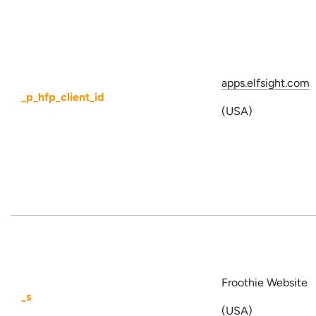
apps.elfsight.com
_p_hfp_client_id
(USA)
Froothie Website
_s
(USA)